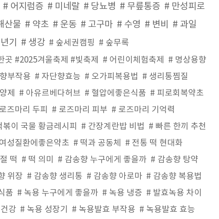
어지럼증
미네랄
당뇨병
무릎통증
만성피로
해산물
약초
운동
고구마
수영
변비
과일
갱년기
생강
숲세권캠핑
숲무록
곳 #2025겨울축제 #빛축제
어린이체험축제
명상용향
향부작용
자단향효능
오가피복용법
생리통찜질
양제
아유르베다허브
혈압에좋은식품
피로회복약초
로즈마리 두피
로즈마리 피부
로즈마리 기억력
떡볶이 국물 황금레시피
간장계란밥 비법
빠른 한끼 추천
여성질환에좋은약초
떡과 공동체
전통 떡 현대화
절 떡
떡 의미
감송향 누구에게 좋을까
감송향 탕약
향 위장
감송향 생리통
감송향 아로마
감송향 복용법
식품
녹용 누구에게 좋을까
녹용 냉증
발효녹용 차이
 건강
녹용 성장기
녹용발효 부작용
녹용발효 효능