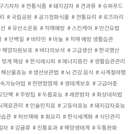
구기자차
전통식품
돼지감자
견과류
슈퍼푸드
리
국립공원
공기정화식물
전통요리
로즈마리
개선
유산소운동
치매예방
스킨케어
민간요법
용
단백질
비타민
마늘
치매 예방 생활습관
해양자원보호
바다의보석
고급생선
한국명산
멍게 해삼
한식레시피
에너지증진
생활습관관리
해산물효능
생선보관법
뇌 건강 음식
사계절여행
속가능어업
천연항염제
생태계보호
고급어종
고단백
주방팁
두릅효능
레몬밤차
화상대처법
식재료관리
인슐린치료
고등어효능
돼지감자효능
식습관
허브재배
회요리
한식세계화
식단관리
일차
감귤류
진통효과
해양생태계
두통완화