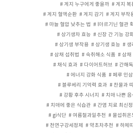
계지 누구에게 좋을까
계지 복
계지 혈액순환
계지 감기
계지 부작
마늘 혈압 낮추는 법
l아르기닌 혈관 
상기생차 효능
신장 간 기능 강
상기생 부작용
상기생 효능
생
삼채 섭취법
숙취해소 식품
삼채
채식 효과
다이어트허브
간해
에너지 강화 식품
페루 인삼
블루베리 기억력 효과
찬물과 
강황 후추 시너지
치매 나쁜 음
치매에 좋은 식습관
간염 치료 최신
gi식단
여름철과일추천
물섭취온
천연구강세정제
약초차추천
하체