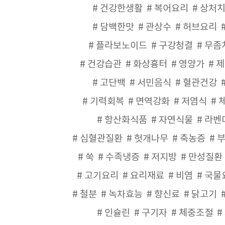
건강한생활
복어요리
상처
담백한맛
관상수
허브요리
플라보노이드
구강청결
무좀
건강습관
화상흉터
영양가
제
고단백
서민음식
혈관건강
기력회복
면역강화
저염식
항산화식품
자연식물
라벤
심혈관질환
헛개나무
축농증
쑥
수족냉증
저지방
만성질환
고기요리
요리재료
비염
국물
철분
녹차효능
향신료
닭고기
인슐린
구기자
체중조절