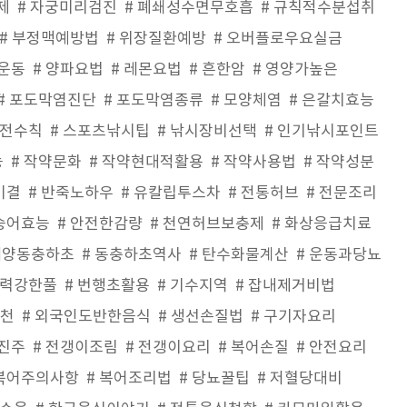
제
자궁미리검진
폐쇄성수면무호흡
규칙적수분섭취
부정맥예방법
위장질환예방
오버플로우요실금
운동
양파요법
레몬요법
흔한암
영양가높은
포도막염진단
포도막염종류
모양체염
은갈치효능
전수칙
스포츠낚시팁
낚시장비선택
인기낚시포인트
능
작약문화
작약현대적활용
작약사용법
작약성분
비결
반죽노하우
유칼립투스차
전통허브
전문조리
숭어효능
안전한감량
천연허브보충제
화상응급치료
배양동충하초
동충하초역사
탄수화물계산
운동과당뇨
력강한풀
번행초활용
기수지역
잡내제거비법
추천
외국인도반한음식
생선손질법
구기자요리
진주
전갱이조림
전갱이요리
복어손질
안전요리
복어주의사항
복어조리법
당뇨꿀팁
저혈당대비