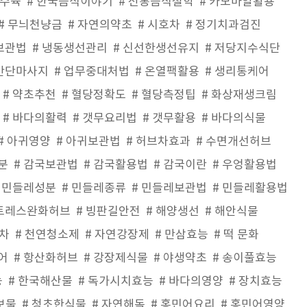
수육
한국음식이야기
전통음식철학
카모마일활용
무늬천냥금
자연의약초
시호차
정기치과검진
보관법
냉동생선관리
신선한생선유지
저당지수식단
간단마사지
업무중대처법
온열팩활용
생리통케어
약초추천
혈당정확도
혈당측정팁
화상재생크림
바다의활력
갯무요리법
갯무활용
바다의식물
아귀영양
아귀보관법
허브차효과
수면개선허브
분
감국보관법
감국활용법
감국이란
우엉활용법
민들레성분
민들레종류
민들레보관법
민들레활용법
트레스완화허브
빙판길안전
해양생선
해안식물
차
천연청소제
자연강장제
만삼효능
떡 문화
어
항산화허브
강장제식물
야생약초
송이풀효능
능
한국해산물
독가시치효능
바다의영양
장치효능
보물
청초한식물
자연해독
홍민어요리
홍민어영양