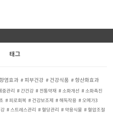
태그
항염효과
피부건강
건강식품
항산화효과
체중관리
간건강
전통약재
소화개선
소화촉진
초
피로회복
건강보조제
해독작용
오메가3
건강
스트레스관리
혈당관리
약용식물
혈압조절