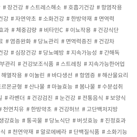
강
장건강
스트레스해소
호흡기건강
항염작용
건강
자연약초
소화건강
한방약재
면역력
효과
체중감량
비타민C
이뇨작용
건강식단
료
염증완화
당뇨관리
면역력증진
건강차
건강
심장건강
당뇨예방
지속가능성
간해독
부관리
건강보조식품
스트레칭
지속가능한어업
해열작용
이눌린
바다생선
항염증
해산물요리
호르몬균형
산나물
마늘효능
봄나물
수분섭취
일
라벤더
건강검진
눈건강
전통음식
보양식
천연치유
한방약초
건강허브
고단백저지방
생강효능
통곡물
당뇨식단
버섯효능
진정효과
음식
천연약재
알로에베라
단백질식품
소화기능