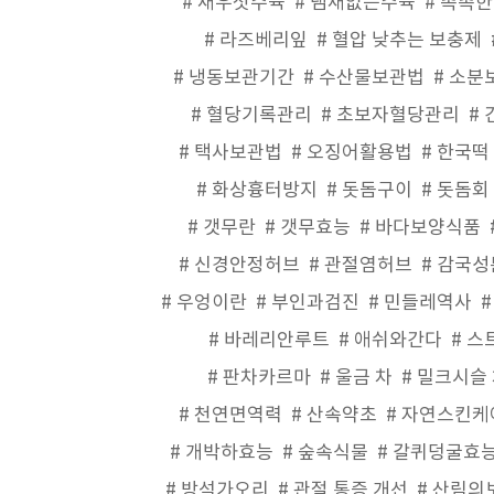
새우젓수육
냄새없는수육
촉촉한
라즈베리잎
혈압 낮추는 보충제
냉동보관기간
수산물보관법
소분
혈당기록관리
초보자혈당관리
택사보관법
오징어활용법
한국떡
화상흉터방지
돗돔구이
돗돔회
갯무란
갯무효능
바다보양식품
신경안정허브
관절염허브
감국성
우엉이란
부인과검진
민들레역사
바레리안루트
애쉬와간다
스
판차카르마
울금 차
밀크시슬 
천연면역력
산속약초
자연스킨케
개박하효능
숲속식물
갈퀴덩굴효
방석가오리
관절 통증 개선
산림의