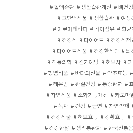
혈액순환
생활습관개선
뼈건
고단백식품
생활습관
여성
아로마테라피
식이섬유
항균
건강식
다이어트
건강식재
다이어트식품
건강한식단
뇌
전통의학
감기예방
허브차
피
항염식품
바다의선물
약초효능
레몬밤
관절건강
통증완화
자연식품
소화기능개선
카모마
녹차
건강
금연
자연약재
건강식물
허브효능
강황효능
건강한삶
생리통완화
한국전통