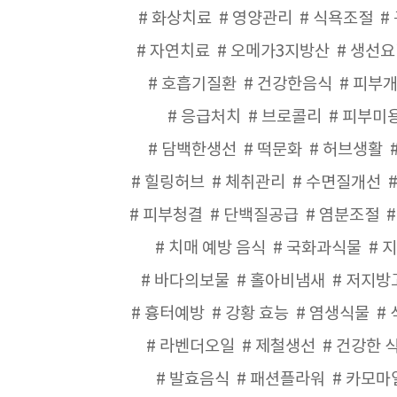
화상치료
영양관리
식욕조절
자연치료
오메가3지방산
생선요
호흡기질환
건강한음식
피부
응급처치
브로콜리
피부미
담백한생선
떡문화
허브생활
힐링허브
체취관리
수면질개선
피부청결
단백질공급
염분조절
치매 예방 음식
국화과식물
지
바다의보물
홀아비냄새
저지방
흉터예방
강황 효능
염생식물
라벤더오일
제철생선
건강한 
발효음식
패션플라워
카모마