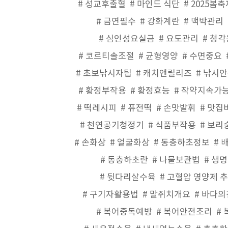
성교후출혈
마인드 식단
2025봄축
금연필수
강화계란
맥박관리
심인성요실금
요도관리
청각
코르티솔조절
균형영양
수면중요
초보낚시자팁
캐치앤릴리즈
낚시안
황정부작용
황정효능
작약지속가
떡레시피
퓨전떡
손맛발휘
맛집
천연공기청정기
식품부작용
보리
손화상
얼굴화상
동충하초정보
동충하초란
나물보관법
생명
뒷다리살수육
고혈압 영양제 
구기자활용법
말쥐치개요
바다의
복어중독예방
복어안전조리