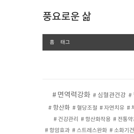
풍요로운 삶
홈
태그
면역력강화
심혈관건강
항산화
혈당조절
자연치유
건강관리
항산화작용
전통약
항암효과
스트레스완화
소화기