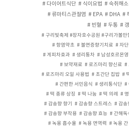
다이어트식단
식이요법
숙취해소
류마티스관절염
EPA
DHA
빈혈
두통
구리빛축제 #장자호수공원 #구리가볼만한
항염약초
불면증향기치료
자단
계피차효과
생리통차
남성호르몬영
보약재료
로즈마리 향신료
로즈마리 오일 사용법
초간단 집밥
간편한 서민음식
생리통식단
떡 종류 상징
떡 나눔
떡 의례
명
감송향 향기
감송향 스트레스
감송
감송향 부작용
감송향 효능
간해독
녹용 흡수율
녹용 면역력
녹용 간