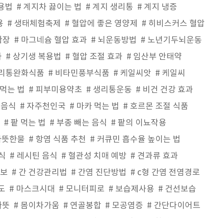
용법
계지차 끓이는 법
계지 생리통
계지 냉증
용
생태체험축제
혈압에 좋은 영양제
히비스커스 혈압
확장
마그네슘 혈압 효과
뇌운동방법
노년기두뇌운동
화
상기생 복용법
혈압 조절 효과
임산부 안태약
리통완화식품
비타민풍부식품
케일씨앗
케일씨
 먹는 법
피부미용약초
생리통운동
비건 건강 효과
독음식
자주천인국
마카 먹는 법
호르몬 조절 식품
팥 먹는 법
부종 빼는 음식
팥의 이뇨작용
따뜻한물
항염 식품 추천
커큐민 흡수율 높이는 법
식
레시틴 음식
혈관성 치매 예방
견과류 효과
정보
간 건강관리법
간염 진단방법
c형 간염 전염경로
도
마스크시대
모니터피로
보습제사용
건선보습
따뜻
몸이차가움
연골봉합
모공염증
간단다이어트