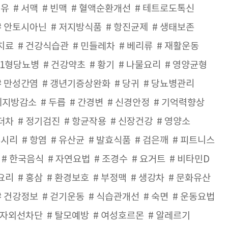
치유
서맥
빈맥
혈액순환개선
테트로도톡신
안토시아닌
저지방식품
항진균제
생태보존
치료
건강식습관
민들레차
베리류
재활운동
1형당뇨병
건강약초
황기
나물요리
영양균형
만성간염
갱년기증상완화
당귀
당뇨병관리
체지방감소
두릅
간경변
신경안정
기억력향상
더차
정기검진
항균작용
신장건강
영양소
부시리
항염
유산균
발효식품
검은깨
피트니스
한국음식
자연요법
조경수
요거트
비타민D
요리
홍삼
환경보호
부정맥
생강차
문화유산
건강정보
걷기운동
식습관개선
숙면
운동요법
자외선차단
탈모예방
여성호르몬
알레르기