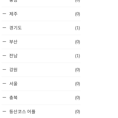
충남
(0)
제주
(1)
경기도
(0)
부산
(1)
전남
(0)
강원
(0)
서울
(0)
충북
(0)
등산코스 어플