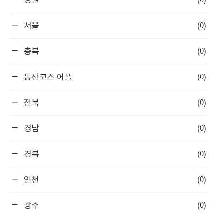
강원
(0)
서울
(0)
충북
(0)
등산코스 어플
(0)
전북
(0)
경남
(0)
경북
(0)
인천
(0)
광주